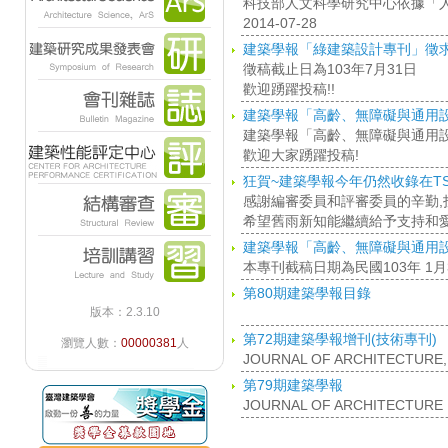
科技部人文科學研究中心依據「
2014-07-28
建築學報「綠建築設計專刊」徵
徵稿截止日為103年7月31日
歡迎踴躍投稿!!
建築學報「高齡、無障礙與通用
建築學報「高齡、無障礙與通用設
歡迎大家踴躍投稿!
狂賀~建築學報今年仍然收錄在TS
感謝編審委員和評審委員的辛勤,
希望舊雨新知能繼續給予支持和愛
建築學報「高齡、無障礙與通用
本專刊截稿日期為民國103年 1月
第80期建築學報目錄
版本：2.3.10
第72期建築學報增刊(技術專刊)
瀏覽人數：
00000381
人
JOURNAL OF ARCHITECTURE,
第79期建築學報
JOURNAL OF ARCHITECTURE