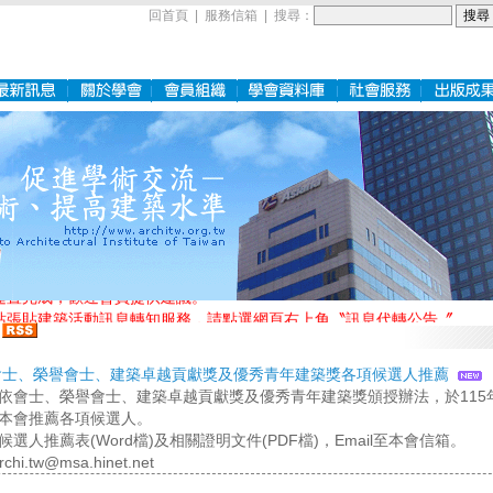
回首頁
|
服務信箱
| 搜尋：
建置完成，歡迎會員提供建議。
站張貼建築活動訊息轉知服務，請點選網頁右上角〝訊息代轉公告〞
年會士、榮譽會士、建築卓越貢獻獎及優秀青年建築獎各項候選人推薦
依會士、榮譽會士、建築卓越貢獻獎及優秀青年建築獎頒授辦法，於115年
本會推薦各項候選人。
選人推薦表(Word檔)及相關證明文件(PDF檔)，Email至本會信箱。
chi.tw@msa.hinet.net