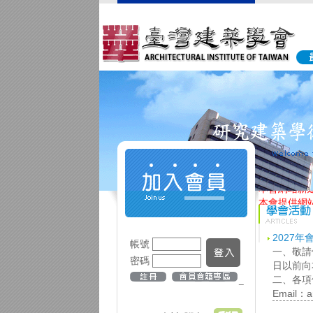
本會網站新
本會提供網
2027
帳號
一、敬請
密碼
日以前向
二、各項候
_
Email：ar