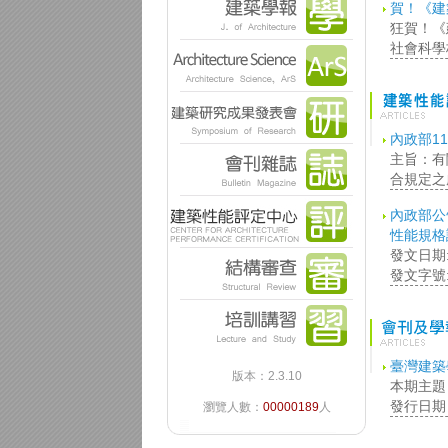
賀！《建
狂賀！《
社會科學核
內政部11
主旨：有
合規定之
內政部公
性能規格
發文日期
發文字號:
臺灣建築
版本：2.3.10
本期主題
發行日期：
瀏覽人數：
00000189
人