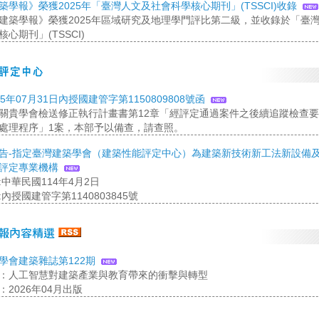
築學報》榮獲2025年「臺灣人文及社會科學核心期刊」(TSSCI)收錄
建築學報》榮獲2025年區域研究及地理學門評比第二級，並收錄於「臺
心期刊」(TSSCI)
5年07月31日內授國建管字第1150809808號函
關貴學會檢送修正執行計畫書第12章「經評定通過案件之後續追蹤檢查
處理程序」1案，本部予以備查，請查照。
告-指定臺灣建築學會（建築性能評定中心）為建築新技術新工法新設備
評定專業機構
:中華民國114年4月2日
內授國建管字第1140803845號
學會建築雜誌第122期
：人工智慧對建築產業與教育帶來的衝擊與轉型
2026年04月出版