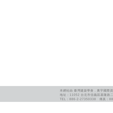
本網站由 臺灣建築學會．奧宇國際資訊
地址：11052 台北市信義區基隆路二
TEL：886-2-27350338 傳真：886