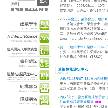
本展由哈佛GSD發起，匯集台
密碼
展覽時間：2026/08/11 – 10/0
展覽地點：台灣設計館 01展間
_
2027年會士、榮譽會士、建築
一、敬請依會士、榮譽會士、建築
日以前向本會推薦各項候選人。
二、各項候選人推薦表(Word檔)
Email：archi.tw@msa.hinet.net
賀！《建築學報》榮獲2025年「
狂賀！《建築學報》榮獲202
社會科學核心期刊」(TSSCI)
內政部115年07月31日內授國建管
主旨：有關貴學會檢送修正執行
合規定之處理程序」1案，本部
內政部公告-指定臺灣建築學會
性能規格評定專業機構
發文日期:中華民國114年4月2日