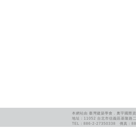
本網站由 臺灣建築學會．奧宇國際資訊
地址：11052 台北市信義區基隆路二
TEL：886-2-27350338 傳真：886