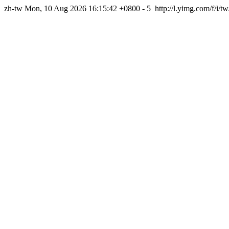
zh-tw
Mon, 10 Aug 2026 16:15:42 +0800
-
5
http://l.yimg.com/f/i/t