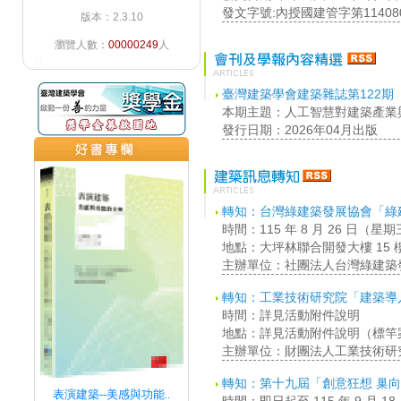
發文字號:內授國建管字第114080
版本：2.3.10
瀏覽人數：
00000249
人
臺灣建築學會建築雜誌第122期
本期主題：人工智慧對建築產業
發行日期：2026年04月出版
轉知：台灣綠建築發展協會「綠
時間：115 年 8 月 26 日（星
地點：大坪林聯合開發大樓 15
主辦單位：社團法人台灣綠建築
轉知：工業技術研究院「建築導
時間：詳見活動附件說明
地點：詳見活動附件說明（標竿
主辦單位：財團法人工業技術研
轉知：第十九屆「創意狂想 巢
表演建築--美感與功能..