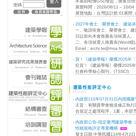
本展由哈佛GSD發起，匯集台
密碼
展覽時間：2026/08/11 – 10/0
展覽地點：台灣設計館 01展間
_
2027年會士、榮譽會士、建築
一、敬請依會士、榮譽會士、建築
日以前向本會推薦各項候選人。
二、各項候選人推薦表(Word檔)
Email：archi.tw@msa.hinet.net
賀！《建築學報》榮獲2025年「
狂賀！《建築學報》榮獲202
社會科學核心期刊」(TSSCI)
內政部115年07月31日內授國建管
主旨：有關貴學會檢送修正執行
合規定之處理程序」1案，本部
內政部公告-指定臺灣建築學會
性能規格評定專業機構
發文日期:中華民國114年4月2日