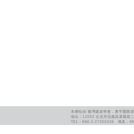
本網站由 臺灣建築學會．奧宇國際資訊
地址：11052 台北市信義區基隆路二
TEL：886-2-27350338 傳真：886