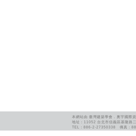
本網站由 臺灣建築學會．奧宇國際資訊
地址：11052 台北市信義區基隆路二
TEL：886-2-27350338 傳真：886