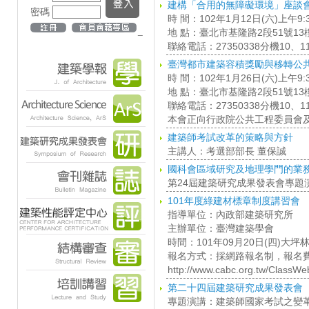
建構「合用的無障礙環境」座談
密碼
時 間：102年1月12日(六)上午9:30
_
地 點：臺北市基隆路2段51號1
聯絡電話：27350338分機10、
臺灣都市建築容積獎勵與移轉公
時 間：102年1月26日(六)上午9:30
地 點：臺北市基隆路2段51號1
聯絡電話：27350338分機10、
本會正向行政院公共工程委員會
建築師考試改革的策略與方針
主講人：考選部部長 董保誠
國科會區域研究及地理學門的業
第24屆建築研究成果發表會專題
101年度綠建材標章制度講習會
指導單位：內政部建築研究所
主辦單位：臺灣建築學會
時間：101年09月20日(四)大坪
報名方式：採網路報名制，報名
http://www.cabc.org.tw/ClassW
第二十四屆建築研究成果發表會
專題演講：建築師國家考試之變革與