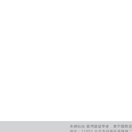
本網站由 臺灣建築學會．奧宇國際資訊
地址：11052 台北市信義區基隆路二