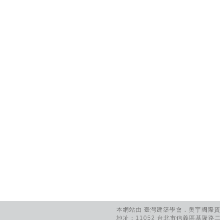
本網站由 臺灣建築學會．奧宇國際資訊
地址：11052 台北市信義區基隆路二