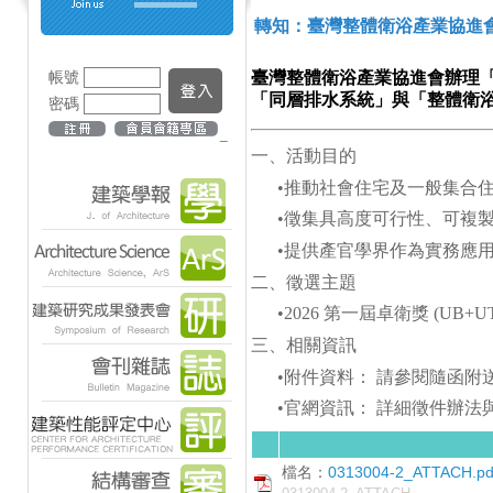
轉知：臺灣整體衛浴產業協進會「
帳號
臺灣整體衛浴產業協進會辦理「
「同層排水系統」與「整體衛浴 
密碼
_
一、活動目的
•
推動社會住宅及一般集合
•
徵集具高度可行性、可複
•
提供產官學界作為實務應
二、徵選主題
•2026
第一屆卓衛獎 (UB
三、相關資訊
•
附件資料： 請參閱隨函附送
•
官網資訊： 詳細徵件辦法
檔名：
0313004-2_ATTACH.pd