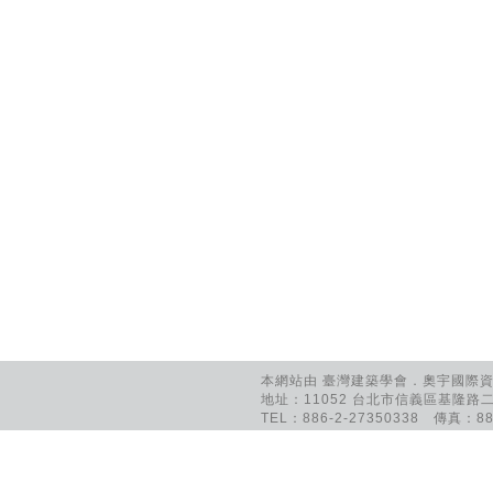
本網站由 臺灣建築學會．奧宇國際資訊
地址：11052 台北市信義區基隆路二
TEL：886-2-27350338 傳真：886