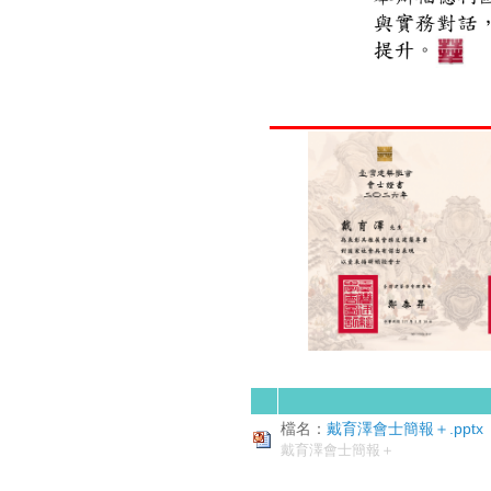
檔名：
戴育澤會士簡報＋.pptx
戴育澤會士簡報＋