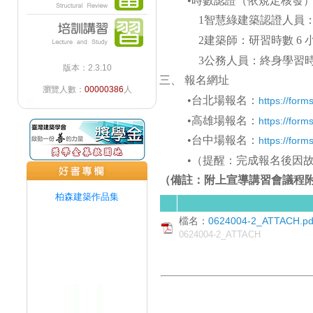
•
時數認證（依規定核發
1
智慧綠建築認證人員：
2
建築師：研習時數 6 
3
公務人員：終身學習時數
版本：2.3.10
三、 報名網址
瀏覽人數：
00000386
人
•
台北場報名：
https://fo
•
高雄場報名：
https://fo
•
台中場報名：
https://fo
•
（提醒：完成報名後因故須
（備註：附上宣導講習會議程
檔名：
0624004-2_ATTACH.pd
0624004-2_ATTACH