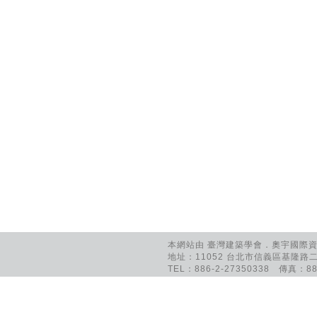
本網站由 臺灣建築學會．奧宇國際資訊
地址：11052 台北市信義區基隆路二
TEL：886-2-27350338 傳真：886