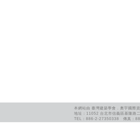
本網站由 臺灣建築學會．奧宇國際資訊
地址：11052 台北市信義區基隆路二
TEL：886-2-27350338 傳真：886