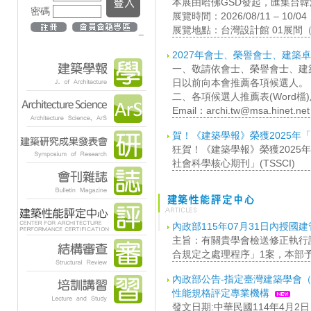
本展由哈佛GSD發起，匯集台
密碼
展覽時間：2026/08/11 – 10/0
展覽地點：台灣設計館 01展間
_
2027年會士、榮譽會士、建築
一、敬請依會士、榮譽會士、建築
日以前向本會推薦各項候選人。
二、各項候選人推薦表(Word檔)
Email：archi.tw@msa.hinet.net
賀！《建築學報》榮獲2025年「
狂賀！《建築學報》榮獲202
社會科學核心期刊」(TSSCI)
內政部115年07月31日內授國建管
主旨：有關貴學會檢送修正執行
合規定之處理程序」1案，本部
內政部公告-指定臺灣建築學會
性能規格評定專業機構
發文日期:中華民國114年4月2日