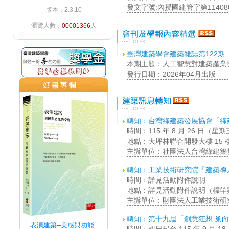
發文字號:內授國建管字第114080
版本：2.3.10
瀏覽人數：
00001366
人
臺灣建築學會建築雜誌第122期
本期主題：人工智慧對建築產業
發行日期：2026年04月出版
轉知：台灣綠建築發展協會「綠
時間：115 年 8 月 26 日（星
地點：大坪林聯合開發大樓 15
主辦單位：社團法人台灣綠建築
轉知：工業技術研究院「建築導
時間：詳見活動附件說明
地點：詳見活動附件說明（標竿
主辦單位：財團法人工業技術研
轉知：第十九屆「創意狂想 巢
表演建築--美感與功能..