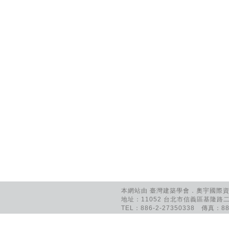
本網站由 臺灣建築學會．奧宇國際資訊
地址：11052 台北市信義區基隆路二
TEL：886-2-27350338 傳真：886