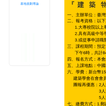
基地規劃導論
一、主辦單位：臺灣
二、報考資格：以下
1.大專校院以
2.具有高級中
3.或從事申請職
三、課程期間：預定
下午6時，共計8
四、報名方式：本會
五、上課地點：中國
六、學費：新台幣15,
建築學會在會會員優
團報再優惠：2人
3人
5人
七、繳費方式：1.郵