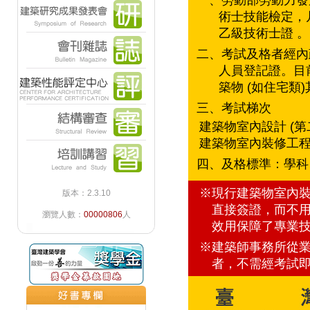
一、勞動部勞動力發
術士技能檢定，
乙級技術士證 。
二、考試及格者經內
人員登記證。目
築物 (如住宅
三、考試梯次
建築物室內設計 (第二梯次
建築物室內裝修工程管理(
四、及格標準：學科
※現行建築物室內裝
版本：2.3.10
直接簽證，而不用
瀏覽人數：
00000806
人
效用保障了專業
※建築師事務所從業
者，不需經考試